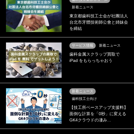
新着ニュース
東京都歯科技工士会が社團法人
台北市牙體技術師公會と姉妹会
を締結
サービス情報
新着ニュース
歯科金属スクラップ買取で
iPad をもらっちゃおう
新着ニュース
歯科技工士向け
【技工所ベースアップ支援料】
面倒な計算を「0秒」に変える
GK4クラウドの凄み…