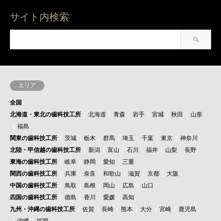
サイト内検索
エリア
全国
北海道・東北の歯科技工所
北海道
青森
岩手
宮城
秋田
山形
福島
関東の歯科技工所
茨城
栃木
群馬
埼玉
千葉
東京
神奈川
北陸・甲信越の歯科技工所
新潟
富山
石川
福井
山梨
長野
東海の歯科技工所
岐阜
静岡
愛知
三重
関西の歯科技工所
兵庫
奈良
和歌山
滋賀
京都
大阪
中国の歯科技工所
鳥取
島根
岡山
広島
山口
四国の歯科技工所
徳島
香川
愛媛
高知
九州・沖縄の歯科技工所
佐賀
長崎
熊本
大分
宮崎
鹿児島