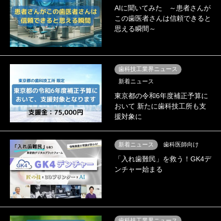
AIに聞いてみた ～患者さんが
この歯医者さんは信頼できると
思える瞬間～
歯科技工業界ニュース
新着ニュース
東京都の令和6年度補正予算に
おいて 新たに歯科技工所も支
援対象に
新着ニュース
歯科医師向け
「入れ歯難民」を救う！GK4デ
ンチャー始まる
歯科技工業界ニュース