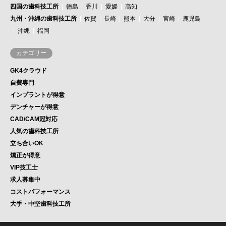
四国の歯科技工所
徳島
香川
愛媛
高知
九州・沖縄の歯科技工所
佐賀
長崎
熊本
大分
宮崎
鹿児島
沖縄
福岡
カテゴリー
GK4クラウド
自費専門
インプラントが得意
デンチャーが得意
CAD/CAM冠対応
人気の歯科技工所
立ち合いOK
矯正が得意
VIP技工士
求人募集中
コストパフォーマンス
大手・中堅歯科技工所