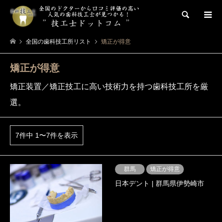
検索
全国の歯科技工所リスト
矯正が得意
矯正が得意
矯正装置／矯正技工に高い技術力を持つ歯科技工所を厳
選。
7件中 1〜7件を表示
群馬
矯正が得意
日本デント | 群馬県伊勢崎市