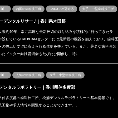
香川
四国の歯科技工所
CAD/CAM冠対応
大手・中堅歯科技工所
ーデンタルリサーチ | 香川県木田郡
以来約40年、常に高度な最新技術の取り込みを積極的に行ってきたラ
併設しているCAD/CAMセンターには最新鋭の機器を揃えており、歯科
らの幅広い要望に応えられる体制を整えている。また、著名な歯科医師
いたドクター向け講習会もたびたび開催し、特に…
香川
人気の歯科技工所
大手・中堅歯科技工所
デンタルラボラトリー｜香川県仲多度郡
県仲多度郡の歯科技工所、松浦デンタルラボラトリーの基本情報です。
技工物や求人情報を閲覧することができます。。