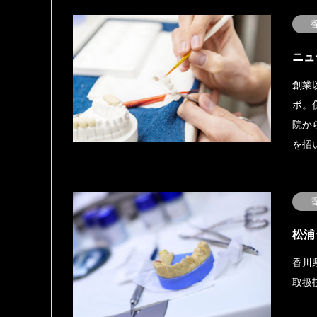
ニュ
創業
ボ。
院か
を招
松浦
香川
取扱