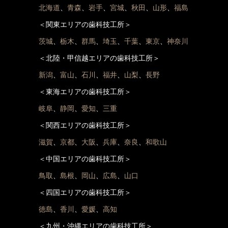
北海道
、
青森
、
岩手
、
宮城
、
秋田
、
山形
、
福島
＜関東エリアの歯科技工所＞
茨城
、
栃木
、
群馬
、
埼玉
、
千葉
、
東京
、
神奈川
＜北陸・甲信越エリアの歯科技工所＞
新潟
、
富山
、
石川
、
福井
、
山梨
、
長野
＜東海エリアの歯科技工所＞
岐阜
、
静岡
、
愛知
、
三重
＜関西エリアの歯科技工所＞
滋賀
、
京都
、
大阪
、
兵庫
、
奈良
、
和歌山
＜中国エリアの歯科技工所＞
鳥取
、
島根
、
岡山
、
広島
、
山口
＜四国エリアの歯科技工所＞
徳島
、
香川
、
愛媛
、
高知
＜九州・沖縄エリアの歯科技工所＞