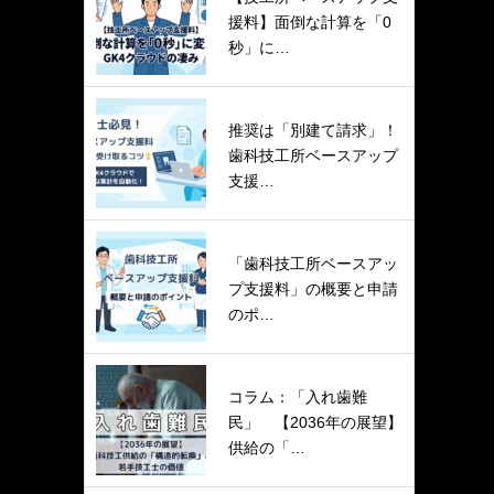
援料】面倒な計算を「0
秒」に…
推奨は「別建て請求」！
歯科技工所ベースアップ
支援…
「歯科技工所ベースアッ
プ支援料」の概要と申請
のポ…
コラム：「入れ歯難
民」 【2036年の展望】
供給の「…