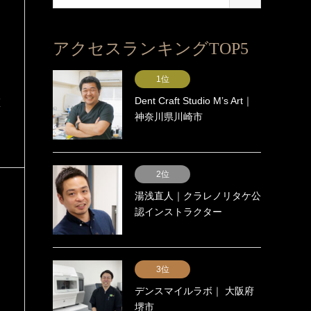
アクセスランキングTOP5
1位
Dent Craft Studio Mʼs Art｜
医
神奈川県川崎市
2位
湯浅直人｜クラレノリタケ公
認インストラクター
3位
デンスマイルラボ｜ 大阪府
堺市