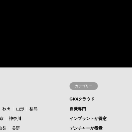
カテゴリー
GK4クラウド
秋田
山形
福島
自費専門
京
神奈川
インプラントが得意
山梨
長野
デンチャーが得意