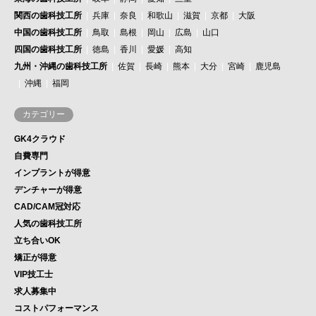
関西の歯科技工所
兵庫
奈良
和歌山
滋賀
京都
大阪
中国の歯科技工所
鳥取
島根
岡山
広島
山口
四国の歯科技工所
徳島
香川
愛媛
高知
九州・沖縄の歯科技工所
佐賀
長崎
熊本
大分
宮崎
鹿児島
沖縄
福岡
カテゴリー
GK4クラウド
自費専門
インプラントが得意
デンチャーが得意
CAD/CAM冠対応
人気の歯科技工所
立ち合いOK
矯正が得意
VIP技工士
求人募集中
コストパフォーマンス