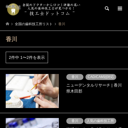
検索
全国の歯科技工所リスト
香川
香川
2件中 1〜2件を表示
香川
CAD/CAM冠対応
ニューデンタルリサーチ | 香川
県木田郡
香川
人気の歯科技工所