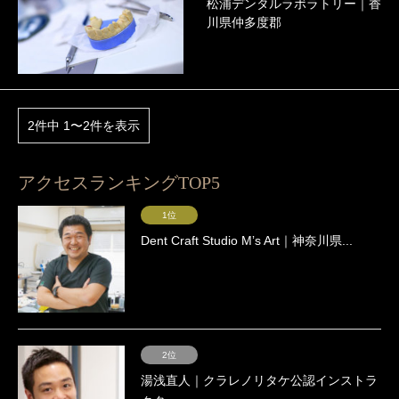
松浦デンタルラボラトリー｜香
川県仲多度郡
2件中 1〜2件を表示
アクセスランキングTOP5
1位
Dent Craft Studio Mʼs Art｜神奈川県...
2位
湯浅直人｜クラレノリタケ公認インストラ