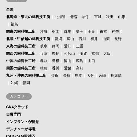
全国
北海道・東北の歯科技工所
北海道
青森
岩手
宮城
秋田
山形
福島
関東の歯科技工所
茨城
栃木
群馬
埼玉
千葉
東京
神奈川
北陸・甲信越の歯科技工所
新潟
富山
石川
福井
山梨
長野
東海の歯科技工所
岐阜
静岡
愛知
三重
関西の歯科技工所
兵庫
奈良
和歌山
滋賀
京都
大阪
中国の歯科技工所
鳥取
島根
岡山
広島
山口
四国の歯科技工所
徳島
香川
愛媛
高知
九州・沖縄の歯科技工所
佐賀
長崎
熊本
大分
宮崎
鹿児島
沖縄
福岡
カテゴリー
GK4クラウド
自費専門
インプラントが得意
デンチャーが得意
CAD/CAM冠対応