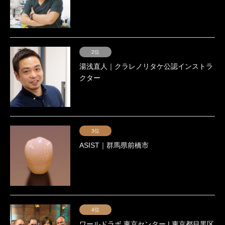
2位
湯浅直人｜クラレノリタケ公認インストラ
クター
3位
ASIST｜群馬県前橋市
4位
ワールドラボ 東京センター | 東京都目黒区