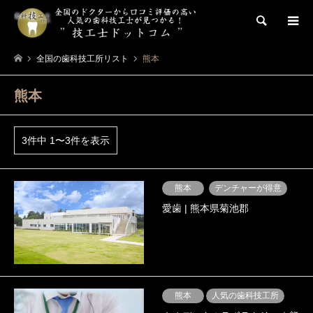
検索
全国の歯科技工所リスト
熊本
熊本
3件中 1〜3件を表示
熊本
デンチャーが得意
愛歯 | 熊本県菊池郡
熊本
人気の歯科技工所