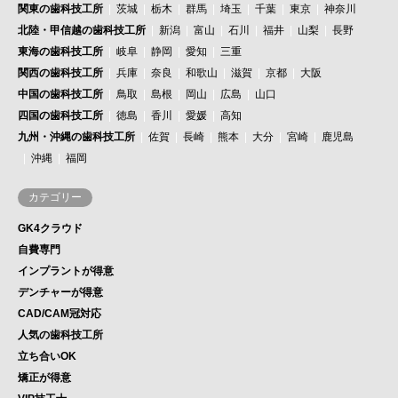
関東の歯科技工所
茨城
栃木
群馬
埼玉
千葉
東京
神奈川
北陸・甲信越の歯科技工所
新潟
富山
石川
福井
山梨
長野
東海の歯科技工所
岐阜
静岡
愛知
三重
関西の歯科技工所
兵庫
奈良
和歌山
滋賀
京都
大阪
中国の歯科技工所
鳥取
島根
岡山
広島
山口
四国の歯科技工所
徳島
香川
愛媛
高知
九州・沖縄の歯科技工所
佐賀
長崎
熊本
大分
宮崎
鹿児島
沖縄
福岡
カテゴリー
GK4クラウド
自費専門
インプラントが得意
デンチャーが得意
CAD/CAM冠対応
人気の歯科技工所
立ち合いOK
矯正が得意