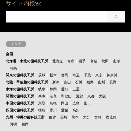
サイト内検索
エリア
全国
北海道・東北の歯科技工所
北海道
青森
岩手
宮城
秋田
山形
福島
関東の歯科技工所
茨城
栃木
群馬
埼玉
千葉
東京
神奈川
北陸・甲信越の歯科技工所
新潟
富山
石川
福井
山梨
長野
東海の歯科技工所
岐阜
静岡
愛知
三重
関西の歯科技工所
兵庫
奈良
和歌山
滋賀
京都
大阪
中国の歯科技工所
鳥取
島根
岡山
広島
山口
四国の歯科技工所
徳島
香川
愛媛
高知
九州・沖縄の歯科技工所
佐賀
長崎
熊本
大分
宮崎
鹿児島
沖縄
福岡