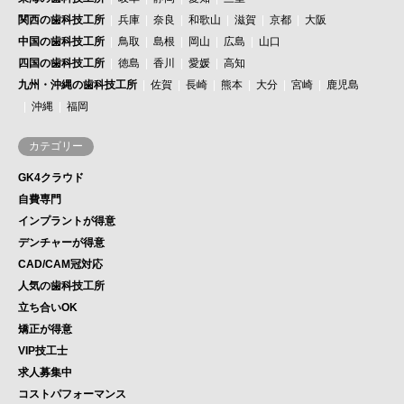
関西の歯科技工所
兵庫
奈良
和歌山
滋賀
京都
大阪
中国の歯科技工所
鳥取
島根
岡山
広島
山口
四国の歯科技工所
徳島
香川
愛媛
高知
九州・沖縄の歯科技工所
佐賀
長崎
熊本
大分
宮崎
鹿児島
沖縄
福岡
カテゴリー
GK4クラウド
自費専門
インプラントが得意
デンチャーが得意
CAD/CAM冠対応
人気の歯科技工所
立ち合いOK
矯正が得意
VIP技工士
求人募集中
コストパフォーマンス