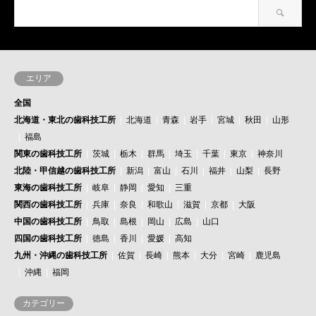
エリア
全国
北海道・東北の歯科技工所
北海道
青森
岩手
宮城
秋田
山形
福島
関東の歯科技工所
茨城
栃木
群馬
埼玉
千葉
東京
神奈川
北陸・甲信越の歯科技工所
新潟
富山
石川
福井
山梨
長野
東海の歯科技工所
岐阜
静岡
愛知
三重
関西の歯科技工所
兵庫
奈良
和歌山
滋賀
京都
大阪
中国の歯科技工所
鳥取
島根
岡山
広島
山口
四国の歯科技工所
徳島
香川
愛媛
高知
九州・沖縄の歯科技工所
佐賀
長崎
熊本
大分
宮崎
鹿児島
沖縄
福岡
カテゴリー