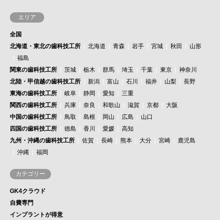
エリア
全国
北海道・東北の歯科技工所
北海道
青森
岩手
宮城
秋田
山形
福島
関東の歯科技工所
茨城
栃木
群馬
埼玉
千葉
東京
神奈川
北陸・甲信越の歯科技工所
新潟
富山
石川
福井
山梨
長野
東海の歯科技工所
岐阜
静岡
愛知
三重
関西の歯科技工所
兵庫
奈良
和歌山
滋賀
京都
大阪
中国の歯科技工所
鳥取
島根
岡山
広島
山口
四国の歯科技工所
徳島
香川
愛媛
高知
九州・沖縄の歯科技工所
佐賀
長崎
熊本
大分
宮崎
鹿児島
沖縄
福岡
カテゴリー
GK4クラウド
自費専門
インプラントが得意