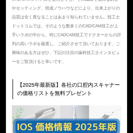
やセッティング、焼成ノウハウなどにより、出来上がりの
品質は全く異なることはあまり知られていません。技工士
ドットコムでは、そのような数多くのCAD/CAM技工が上
手いラボの中から、特にCADCAM技工でドクターからの評
判の高いラボを厳選し、ご紹介させて頂いております。ご
興味のある方はぜひ、下記の注目の歯科技工士インタビュ
ーをご覧頂けると幸いです。
【2025年最新版】各社の口腔内スキャナー
の価格リストを無料プレゼント