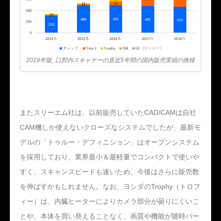
2019年版_口腔内スキャナーの直近5年間の国内販売実績の推移
またスリーエム社は、以前販売していたCAD/CAMは自社
CAM機しか使えないクローズなシステムでしたが、最新モ
デルの「トゥルー・デフィニション」はオープンシステム
を採用しており、業界最小＆最軽量でコンパクトで使いや
すく、スキャンスピードも速いため、今後はさらに販売数
を伸ばすかもしれません。なお、ヨシダのTrophy（トロフ
ィー）は、内臓ヒーターによりカメラ部分が曇りにくいこ
とや、本体を買い替えることなく、画質や機能が随時バー