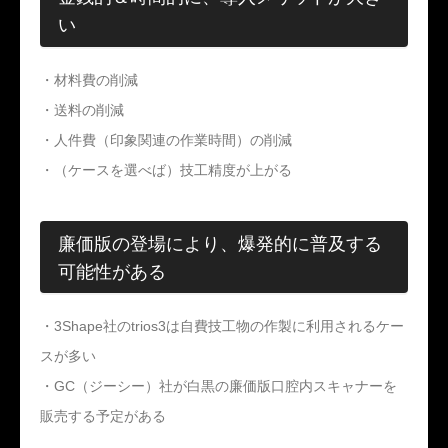
い
・材料費の削減
・送料の削減
・人件費（印象関連の作業時間）の削減
・（ケースを選べば）技工精度が上がる
廉価版の登場により、爆発的に普及する
可能性がある
・3Shape社のtrios3は自費技工物の作製に利用されるケー
スが多い
・GC（ジーシー）社が白黒の廉価版口腔内スキャナーを
販売する予定がある