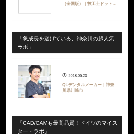
（全国版）｜技工士ドットコ
ム
「急成長を遂げている、神奈川の超人気
ラボ」
2018.05.23
QLデンタルメーカー｜神奈
川県川崎市
「CAD/CAMも最高品質！ドイツのマイス
ター・ラボ」