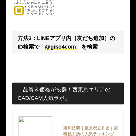
方法3：LINEアプリ内［友だち追加］の
ID検索で「
@giko4com
」を検索
「品質＆価格が抜群！西東京エリアの
CAD/CAM人気ラボ」
東和技研｜東京都立川市 | 歯
科技工所の人気ランキング