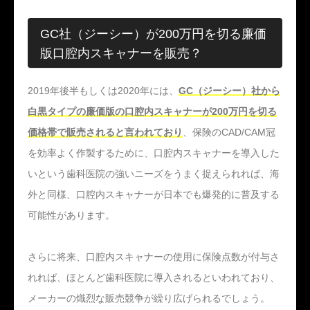
GC社（ジーシー）が200万円を切る廉価
版口腔内スキャナーを販売？
2019年後半もしくは2020年には、
GC（ジーシー）社から
白黒タイプの廉価版の口腔内スキャナーが200万円を切る
価格帯で販売されると言われており
、保険のCAD/CAM冠
を効率よく作製するために、口腔内スキャナーを導入した
いという歯科医院の強いニーズをうまく捉えられれば、海
外と同様、口腔内スキャナーが日本でも爆発的に普及する
可能性があります。
さらに将来、口腔内スキャナーの使用に保険点数が付与さ
れれば、ほとんど歯科医院に導入されるといわれており、
メーカーの熾烈な販売競争が繰り広げられるでしょう。