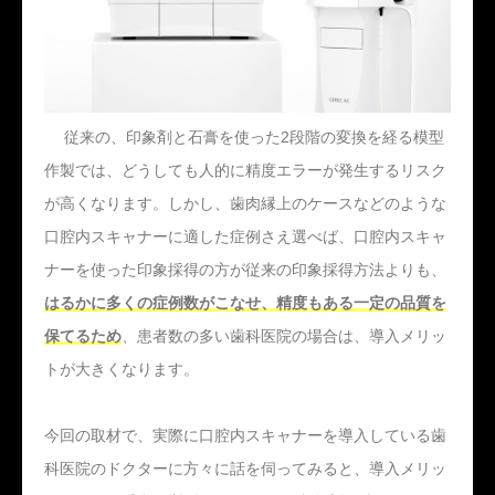
従来の、印象剤と石膏を使った2段階の変換を経る模型
作製では、どうしても人的に精度エラーが発生するリスク
が高くなります。しかし、歯肉縁上のケースなどのような
口腔内スキャナーに適した症例さえ選べば、口腔内スキャ
ナーを使った印象採得の方が従来の印象採得方法よりも、
はるかに多くの症例数がこなせ、精度もある一定の品質を
保てるため
、患者数の多い歯科医院の場合は、導入メリッ
トが大きくなります。
今回の取材で、実際に口腔内スキャナーを導入している歯
科医院のドクターに方々に話を伺ってみると、導入メリッ