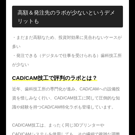
高額＆発注先のラボが少ないというデメ
リットも
・まだまだ高額なため、投資対効果に見合わないケースが
多い
・発注できる（デジタルで仕事を受けられる）歯科技工所
が少ない
CAD/CAM技工で評判のラボとは？
近年、歯科技工所の専門化が進み、CAD/CAMへの設備投
資を惜しみなく行い、CAD/CAM技工に関して圧倒的な知
識や経験を持つCAD/CAM特化ラボも登場しています。
CAD/CAM技工は、まったく同じ3Dプリンターや
CAD/CAMシステムを使用しても、その繊細で複雑な調整