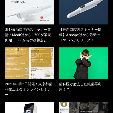
海外最新口腔内スキャナー事
【最新口腔内スキャナー情
情！Medit社から i 700が販売
報】3 shape社から最新の
開始！i500からの改善点と…
TRIOS 5がリリース！
2021年8月2日開催！東京都歯
歯科医が撤去した銀歯再利
科技工士会オンラインセミナ
用！？
ー