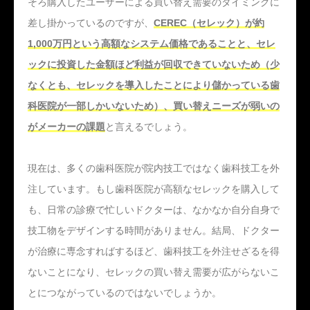
そろ購入したユーザーによる買い替え需要のタイミングに
差し掛かっているのですが、
CEREC（セレック）が約
1,000万円という高額なシステム価格であることと、セレ
ックに投資した金額ほど利益が回収できていないため（少
なくとも、セレックを導入したことにより儲かっている歯
科医院が一部しかいないため）、買い替えニーズが弱いの
がメーカーの課題
と言えるでしょう。
現在は、多くの歯科医院が院内技工ではなく歯科技工を外
注しています。もし歯科医院が高額なセレックを購入して
も、日常の診療で忙しいドクターは、なかなか自分自身で
技工物をデザインする時間がありません。結局、ドクター
が治療に専念すればするほど、歯科技工を外注せざるを得
ないことになり、セレックの買い替え需要が広がらないこ
とにつながっているのではないでしょうか。