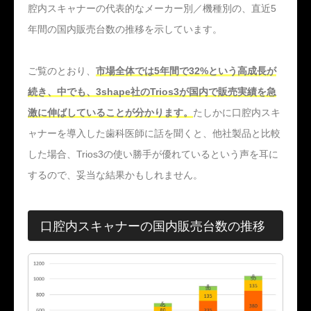
腔内スキャナーの代表的なメーカー別／機種別の、直近5
年間の国内販売台数の推移を示しています。
ご覧のとおり、
市場全体では5年間で32%という高成長が
続き、中でも、3shape社のTrios3が国内で販売実績を急
激に伸ばしていることが分かります。
たしかに口腔内スキ
ャナーを導入した歯科医師に話を聞くと、他社製品と比較
した場合、Trios3の使い勝手が優れているという声を耳に
するので、妥当な結果かもしれません。
口腔内スキャナーの国内販売台数の推移