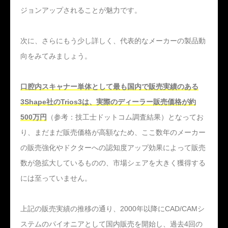
ジョンアップされることが魅力です。
次に、さらにもう少し詳しく、代表的なメーカーの製品動
向をみてみましょう。
口腔内スキャナー単体として最も国内で販売実績のある
3Shape社のTrios3は、実際のディーラー販売価格が約
500万円
（参考：技工士ドットコム調査結果）となってお
り、まだまだ販売価格が高額なため、ここ数年のメーカー
の販売強化やドクターへの認知度アップ効果によって販売
数が急拡大しているものの、市場シェアを大きく獲得する
には至っていません。
上記の販売実績の推移の通り、2000年以降にCAD/CAMシ
ステムのパイオニアとして国内販売を開始し、過去4回の