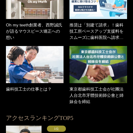
Oh my teeth創業者、西野誠氏
推奨は「別建て請求」！歯科
が語るマウスピース矯正への
技工所ベースアップ支援料を
想い
スムーズに歯科医院へ請求…
歯科技工士の仕事とは？
東京都歯科技工士会が社團法
人台北市牙體技術師公會と姉
妹会を締結
アクセスランキングTOP5
1位