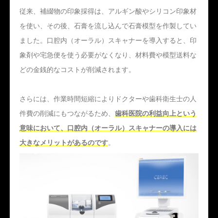
従来、補綴物の印象採得は、アルギン酸やシリコン印象材
を使い、その後、石膏を流し込んで石膏模型を作製してい
ました。口腔内（オーラル）スキャナーを導入すると、印
象剤や宅急便を使う必要がなくなり、材料費や模型送料な
どの金銭的なコストが削減されます。
さらには、作業時間短縮によりドクターや歯科衛生士の人
件費の削減にもつながるため、
歯科医院の利益向上という
意味において、口腔内（オーラル）スキャナーの導入には
大きなメリットがあるのです
。