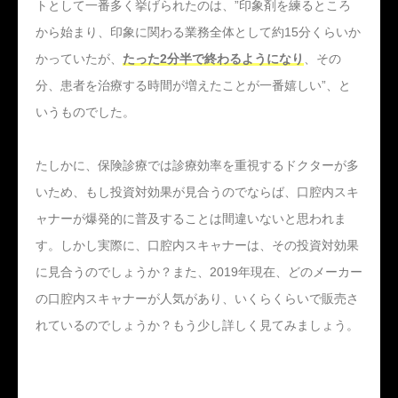
トとして一番多く挙げられたのは、”印象剤を練るところ
から始まり、印象に関わる業務全体として約15分くらいか
かっていたが、
たった2分半で終わるようになり
、その
分、患者を治療する時間が増えたことが一番嬉しい”、と
いうものでした。
たしかに、保険診療では診療効率を重視するドクターが多
いため、もし投資対効果が見合うのでならば、口腔内スキ
ャナーが爆発的に普及することは間違いないと思われま
す。しかし実際に、口腔内スキャナーは、その投資対効果
に見合うのでしょうか？また、2019年現在、どのメーカー
の口腔内スキャナーが人気があり、いくらくらいで販売さ
れているのでしょうか？もう少し詳しく見てみましょう。