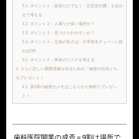
3.1.
ポイント１：家賃だけでなく「広告宣伝費」も合わ
せて考える
3.2.
ポイント２：人通りが多い場所か？
3.3.
ポイント３：見つけられやすいか？
3.4.
ポイント４：立地の良さは、大手有名チェーンに頼
ればOK
3.5.
ポイント５：将来のリスクを考える
4.
さらに詳しい開業情報を知るための「秘密の社内メモ」
をプレゼント！
4.1.
第2章の秘密のメモはこちらから無料でプレゼン
ト！
歯科医院開業の成否＝9割は場所で