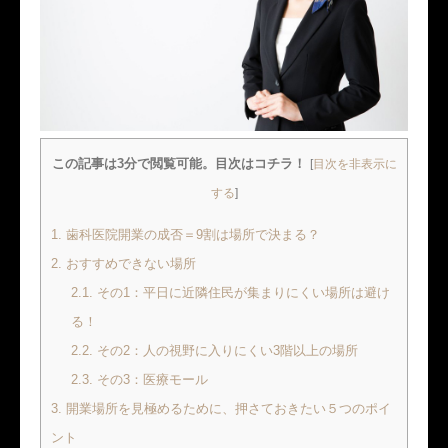
この記事は3分で閲覧可能。目次はコチラ！
[
目次を非表示に
する
]
1.
歯科医院開業の成否＝9割は場所で決まる？
2.
おすすめできない場所
2.1.
その1：平日に近隣住民が集まりにくい場所は避け
る！
2.2.
その2：人の視野に入りにくい3階以上の場所
2.3.
その3：医療モール
3.
開業場所を見極めるために、押さておきたい５つのポイ
ント