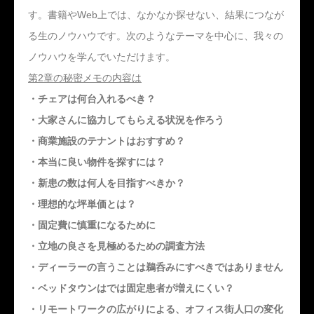
す。書籍やWeb上では、なかなか探せない、結果につなが
る生のノウハウです。次のようなテーマを中心に、我々の
ノウハウを学んでいただけます。
第2章の秘密メモの内容は
・チェアは何台入れるべき？
・大家さんに協力してもらえる状況を作ろう
・商業施設のテナントはおすすめ？
・本当に良い物件を探すには？
・新患の数は何人を目指すべきか？
・理想的な坪単価とは？
・固定費に慎重になるために
・立地の良さを見極めるための調査方法
・ディーラーの言うことは鵜呑みにすべきではありません
・ベッドタウンはでは固定患者が増えにくい？
・リモートワークの広がりによる、オフィス街人口の変化