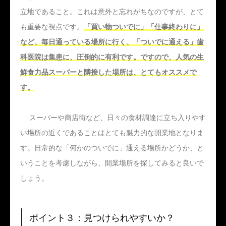
立地であること。これは意外と忘れがちなのですが、とて
も重要な視点です。
「買い物ついでに」「仕事終わりに」
など、毎日通っている場所に行く、「ついでに通える」歯
科医院は集患に、圧倒的に有利です。ですので、人気の生
鮮食力品スーパーと隣接した場所は、とてもオススメで
す。
スーパーや商店街など、日々の食材調達に立ち入りやす
い場所の近くであることはとても魅力的な開業地となりま
す。日常的な「何かのついでに」通える場所かどうか、と
いうことを考慮しながら、開業場所を探してみると良いで
しょう。
ポイント３：見つけられやすいか？