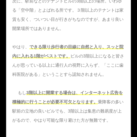
次に、駅前などのテナントビルの3階以上の場所。いわゆ
る「空中階」とよばれる所です。３階以上のテナントは家
賃も安く、ついつい目が行きがちなのですが、あまり良い
開業場所ではありません。
やはり、
できる限り歩行者の目線に自然と入り、スッと院
内に入れる1階がベストです。
ビルの3階以上になると皆さ
んが思っている以上に通行人の視野に入らず、「ここに歯
科医院がある」ということすら認知されません。
もし
3階以上に開業する場合は、インターネット広告を
積極的に行うことが必要不可欠となります。
乗降客の多い
駅前の立地の良いビルでも、3階以上は集患の難易度が上
がるので、やはり可能な限り避けた方が無難です。