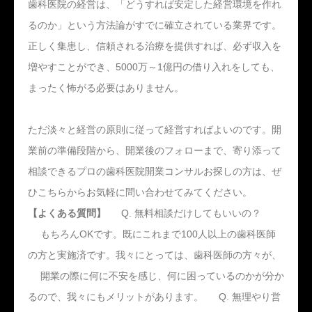
歯科医院の経営は、「どうすれば安定した経営環境を作れ
るのか」という方法論がすでに確立されている業界です。
正しく集患し、信頼される治療を提供すれば、必ず収入を
増やすことができ、5000万～1億円の借り入れをしても、
まったく怖がる必要はありません。
ただ淡々と経営の原則に従って経営すればよいのです。開
業前の準備段階から、開業後のフォローまで、寄り添って
相談できるプロの歯科医院開業コンサルお探しの方は、ぜ
ひこちらからお気軽に問い合わせてみてください。
【よくある質問】
Q. 無料相談だけしてもいいの？
もちろんOKです。既にこれまで100人以上の歯科医師
の方と実施済です。我々にとっては、歯科医師の方々が、
開業の際に何に不安を感じ、何に困っているのかが分か
るので、我々にもメリットがあります。 Q. 無理やり営