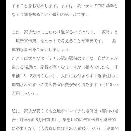
することをお勧めします。まずは、高い安いの判断基準と
なる金額を知ることが最初の第一歩です。
また、家賃だけにこだわり過ぎるのではなく、「家賃」と
「広告宣伝費」をセットで考えることが重要です。 具
体的な事例をご紹介しましょう。
たとえば大きなターミナル駅の駅前のような、自然と人が
集まる場所は、家賃が高くなりますが（都内でしたら、坪
単価1.5～2万円くらい）、人目にも付きやすく近隣住民に
周知されやすいので広告宣伝費が安く済みます（月に3～5
万円くらい）。
逆に、家賃が安くても立地がイマイチな場所は（都内の場
合、坪単価0.8万円前後）、集患用の広告宣伝費が継続的
に必要となり（広告宣伝費は月20万前後くらい）、結果的