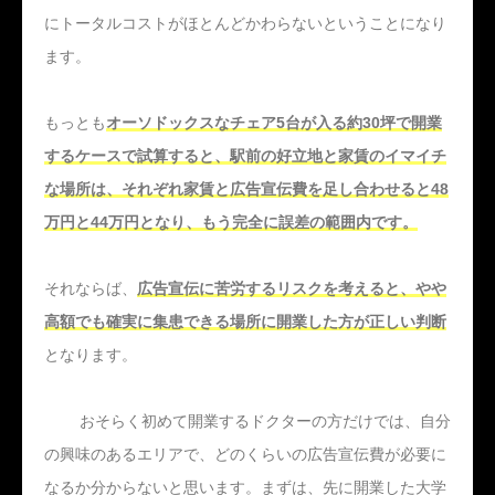
にトータルコストがほとんどかわらないということになり
ます。
もっとも
オーソドックスなチェア5台が入る約30坪で開業
するケースで試算すると、駅前の好立地と家賃のイマイチ
な場所は、それぞれ家賃と広告宣伝費を足し合わせると48
万円と44万円となり、もう完全に誤差の範囲内です。
それならば、
広告宣伝に苦労するリスクを考えると、やや
高額でも確実に集患できる場所に開業した方が正しい判断
となります。
おそらく初めて開業するドクターの方だけでは、自分
の興味のあるエリアで、どのくらいの広告宣伝費が必要に
なるか分からないと思います。まずは、先に開業した大学