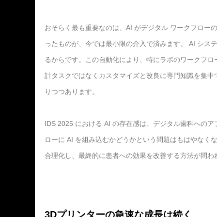
おそらく最も重要なのは、AI がデジタル ワークフロ
ったものが、今では最小限の介入で済みます。 AI シ
るからです。この自動化により、特にラボのワークフロ
計タスクではなくカスタマイズと改良に専門知識を集中
りつつあります。
IDS 2025 における AI の存在感は、デジタル歯
ローに AI を組み込むかどうかという問題はもはやな
合理化し、最終的に患者への効果を改善する方法が問わ
3Dプリンターの急速な成長は続く