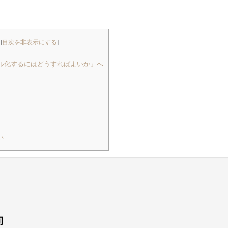
[
目次を非表示にする
]
ル化するにはどうすればよいか」へ
い
向