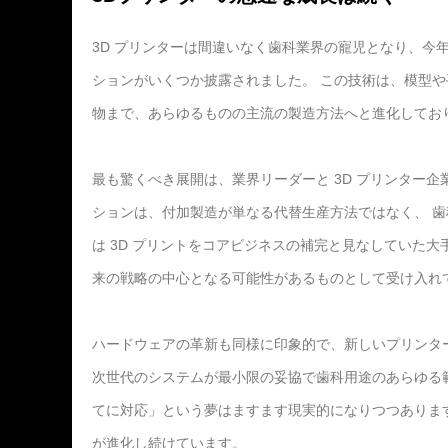
3D プリンターは間違いなく歯科業界の寵児となり、今年
ションがいくつか披露されました。 この技術は、模型
物まで、あらゆるものの主流の製造方法へと進化してお
最も驚くべき展開は、業界リーダーと 3D プリンター
ションは、付加製造が単なる代替生産方法ではなく、 
は 3D プリントをコアビジネスの補完と見なしていた大
来の戦略の中心となる可能性があるものとして受け入れ
ハードウェアの革新も同様に印象的で、新しいプリンタ
次世代のシステムが最小限の妥協で歯科用途のあらゆる範
てに対応」という夢はますます現実的になりつつあります
が進化し続けています。