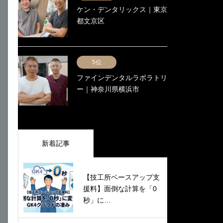
ケン・デンタリックス｜東京
都文京区
5位
ファインデンタルラボラトリ
ー｜神奈川県横浜市
新着記事
【技工所ベースアップ支
援料】面倒な計算を「0
秒」に…