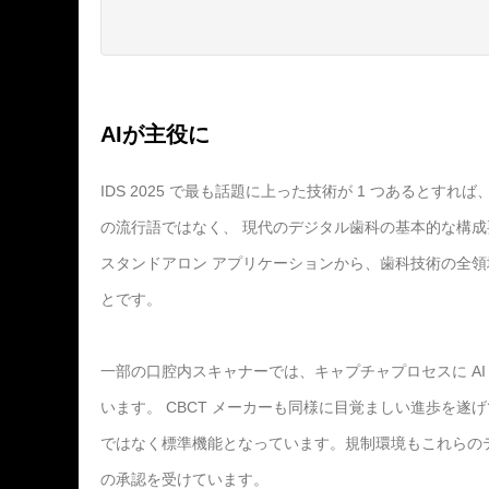
AIが主役に
IDS 2025 で最も話題に上った技術が 1 つあるとす
の流行語ではなく、 現代のデジタル歯科の基本的な構成
スタンドアロン アプリケーションから、歯科技術の全領
とです。
一部の口腔内スキャナーでは、キャプチャプロセスに A
います。 CBCT メーカーも同様に目覚ましい進歩を遂
ではなく標準機能となっています。規制環境もこれらのテ
の承認を受けています。