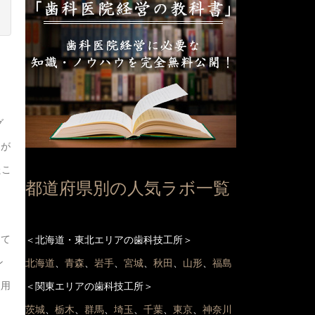
グ
 が
たこ
都道府県別の人気ラボ一覧
って
＜北海道・東北エリアの歯科技工所＞
ン
北海道
、
青森
、
岩手
、
宮城
、
秋田
、
山形
、
福島
使用
＜関東エリアの歯科技工所＞
茨城
、
栃木
、
群馬
、
埼玉
、
千葉
、
東京
、
神奈川