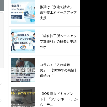
推奨は「別建て請求」！
歯科技工所ベースアップ
支援…
「歯科技工所ベースアッ
プ支援料」の概要と申請
のポ…
コラム：「入れ歯難
民」 【2036年の展望】
供給の「…
が
【IOS 導入ドキュメン
ト】 「アルジネート」か
の
ら「デ…