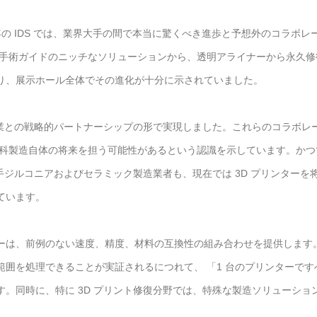
の IDS では、業界大手の間で本当に驚くべき進歩と予想外のコラボレ
や手術ガイドのニッチなソリューションから、透明アライナーから永久修
り、展示ホール全体でその進化が十分に示されていました。
企業との戦略的パートナーシップの形で実現しました。これらのコラボレ
歯科製造自体の将来を担う可能性があるという認識を示しています。かつ
手ジルコニアおよびセラミック製造業者も、現在では 3D プリンターを
ています。
ーは、前例のない速度、精度、材料の互換性の組み合わせを提供します
囲を処理できることが実証されるにつれて、 「1 台のプリンターです
。同時に、特に 3D プリント修復分野では、特殊な製造ソリューショ