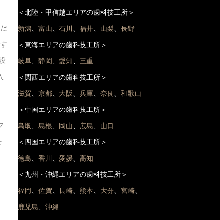
＜北陸・甲信越エリアの歯科技工所＞
要だ
新潟
、
富山
、
石川
、
福井
、
山梨
、
長野
成す
＜東海エリアの歯科技工所＞
設
岐阜
、
静岡
、
愛知
、
三重
入
＜関西エリアの歯科技工所＞
滋賀
、
京都
、
大阪
、
兵庫
、
奈良
、
和歌山
＜中国エリアの歯科技工所＞
フ
鳥取
、
島根
、
岡山
、
広島
、
山口
を
＜四国エリアの歯科技工所＞
徳島
、
香川
、
愛媛
、
高知
＜九州・沖縄エリアの歯科技工所＞
福岡
、
佐賀
、
長崎
、
熊本
、
大分
、
宮崎
、
鹿児島
、
沖縄