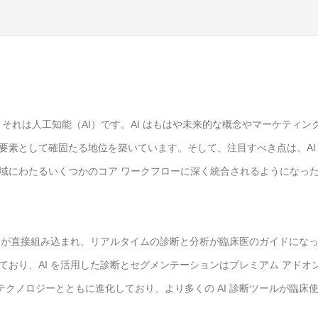
れば、それは人工知能（AI）です。AI はもはや未来的な概念やマーケティン
要素として確固たる地位を築いています。そして、注目すべき点は、AI
域にわたるいくつかのコア ワークフローに深く統合されるようになっ
I が直接組み込まれ、リアルタイムの診断と分析が臨床医のガイドにな
げており、AI を活用した診断とセグメンテーションはプレミアム アドオ
クノロジーとともに進化しており、より多くの AI 診断ツールが臨床