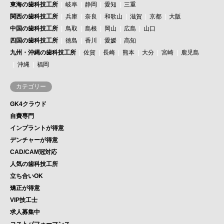
東海の歯科技工所
岐阜
静岡
愛知
三重
関西の歯科技工所
兵庫
奈良
和歌山
滋賀
京都
大阪
中国の歯科技工所
鳥取
島根
岡山
広島
山口
四国の歯科技工所
徳島
香川
愛媛
高知
九州・沖縄の歯科技工所
佐賀
長崎
熊本
大分
宮崎
鹿児島
沖縄
福岡
カテゴリー
GK4クラウド
自費専門
インプラントが得意
デンチャーが得意
CAD/CAM冠対応
人気の歯科技工所
立ち合いOK
矯正が得意
VIP技工士
求人募集中
コストパフォーマンス