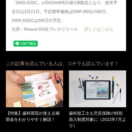
「DWX-52DC」がDGSHAPEの第1弾製品となり、発売予
定日は3月21日。予定標準価格はDWP-80Sが180万、
DWX-52DCは398万の予定。
出所：Roland DG社プレスリリース
詳しくはこちら
この記事を読んでいる人は、コチラも読んでいます！
【特集】歯科医院が使える補
歯科技工士も労災保険の特別
助金をわかりやすく解説！
加入制度対象に（2022年7月よ
り）