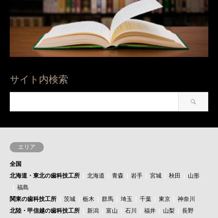
サイト内検索
エリア
全国
北海道・東北の歯科技工所
北海道
青森
岩手
宮城
秋田
山形
福島
関東の歯科技工所
茨城
栃木
群馬
埼玉
千葉
東京
神奈川
北陸・甲信越の歯科技工所
新潟
富山
石川
福井
山梨
長野