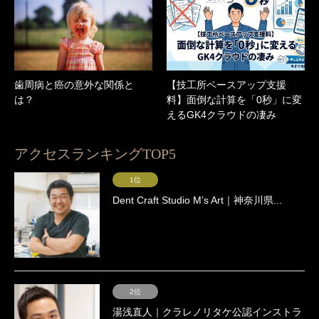
歯周病と癌の意外な関係と
【技工所ベースアップ支援
は？
料】面倒な計算を「0秒」に変
えるGK4クラウドの凄み
アクセスランキングTOP5
1位
Dent Craft Studio Mʼs Art｜神奈川県...
2位
湯浅直人｜クラレノリタケ公認インストラ