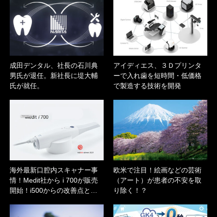
成田デンタル、社長の石川典
アイディエス、３Ｄプリンタ
男氏が退任。新社長に堤大輔
ーで入れ歯を短時間・低価格
氏が就任。
で製造する技術を開発
海外最新口腔内スキャナー事
欧米で注目！絵画などの芸術
情！Medit社から i 700が販売
（アート）が患者の不安を取
開始！i500からの改善点と…
り除く！？